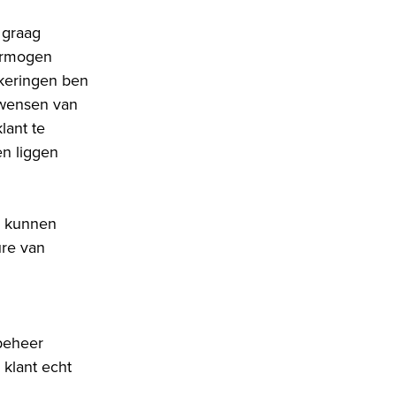
j graag
vermogen
ekeringen ben
 wensen van
lant te
en liggen
te kunnen
ure van
obeheer
klant echt