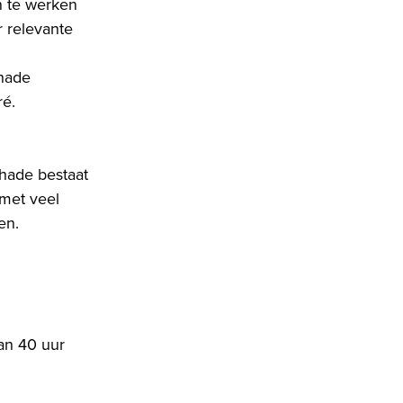
n te werken
 relevante
chade
ré.
hade bestaat
 met veel
en.
van 40 uur