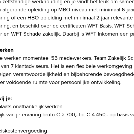
 zelfstandige werkhouding en je vindt het leuk om same
 afgeronde opleiding op MBO niveau met minimaal 6 jaar
ring of een HBO opleiding met minimaal 2 jaar relevante
ring, en beschikt over de certificaten WFT Basis, WFT S
ier en WFT Schade zakelijk. Daarbij is WFT Inkomen een p
werken
vice werken momenteel 55 medewerkers. Team Zakelijk Sc
 van 7 klantadviseurs. Het is een flexibele werkomgeving
 eigen verantwoordelijkheid en bijbehorende bevoegdhed
 er voldoende ruimte voor persoonlijke ontwikkeling.
ij je:
plaats onafhankelijk werken
jk van je ervaring bruto € 2.700,- tot € 4.450,- op basis 
iskostenvergoeding