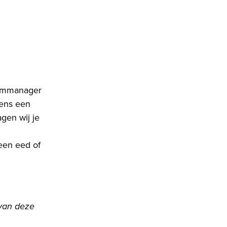
eammanager
eens een
agen wij je
 een eed of
 van deze