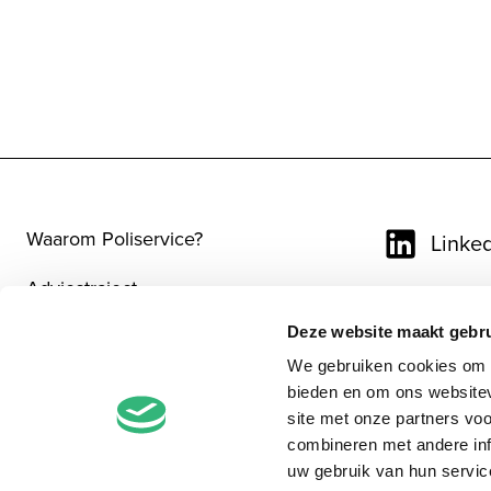
Waarom Poliservice?
Linke
Adviestraject
Insta
Deze website maakt gebru
Onze diensten
Faceb
We gebruiken cookies om c
Contact
bieden en om ons websitev
site met onze partners vo
combineren met andere inf
uw gebruik van hun servic