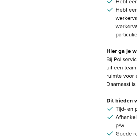
Hebt een
Hebt een
werkerva
werkerva
particul
Hier ga je 
Bij Poliser
uit een team
ruimte voor
Daarnaast is
Dit bieden w
Tijd- en 
Afhankeli
p/w
Goede re