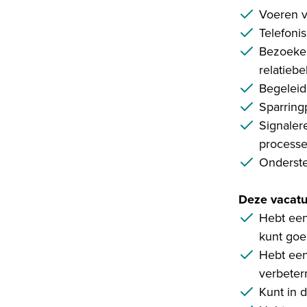
Voeren 
Telefoni
Bezoeken
relatieb
Begeleid
Sparringp
Signaler
process
Onderste
Deze vacatur
Hebt een
kunt goe
Hebt een
verbeter
Kunt in 