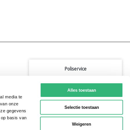
Poliservice
9
Alles toestaan
1057
beoordelingen
al media te
 van onze
Bekijk alle reviews
Selectie toestaan
deze gegevens
 op basis van
Weigeren