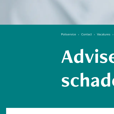
Poliservice
›
Contact
›
Vacatures
›
Advise
schad