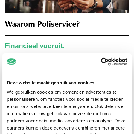
Waarom Poliservice?
Financieel vooruit.
Wij helpen jou als particulier, zzp’er of mkb’er
financieel vooruit met ons doortastend handelen
en zinvol advies. Hierdoor kun jij zelf de juiste
Deze website maakt gebruik van cookies
keuzes maken.
We gebruiken cookies om content en advertenties te
personaliseren, om functies voor social media te bieden
en om ons websiteverkeer te analyseren. Ook delen we
Passende adviezen van hoge
informatie over uw gebruik van onze site met onze
kwaliteit
partners voor social media, adverteren en analyse. Deze
partners kunnen deze gegevens combineren met andere
Deskundige en betrokken