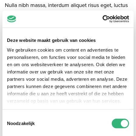
Nulla nibh massa, interdum aliquet risus eget, luctus
mattis odio. Pellentesque id hendrerit eros. Integer
posuere velit non laoreet tempor. Proin in dictum
dolor. Ut mollis malesuada sollicitudin. Sed vitae
sodales orci, et interdum erat. Donec vitae nibh eget
Deze website maakt gebruik van cookies
nisl lobortis aliquet non sed tortor. Ut eu est magna.
We gebruiken cookies om content en advertenties te
personaliseren, om functies voor social media te bieden
en om ons websiteverkeer te analyseren. Ook delen we
Inloggen 1
informatie over uw gebruik van onze site met onze
partners voor social media, adverteren en analyse. Deze
partners kunnen deze gegevens combineren met andere
informatie die u aan ze heeft verstrekt of die ze hebben
verzameld op basis van uw gebruik van hun services.
Duis sodales sollicitudin arcu. Ut in nisi finibus turpis
ultricies gravida. Morbi a tortor tempus, interdum
Toestemmingsselectie
purus non, suscipit tortor. Cras maximus sagittis
Noodzakelijk
ipsum, at pharetra justo ullamcorper vestibulum.