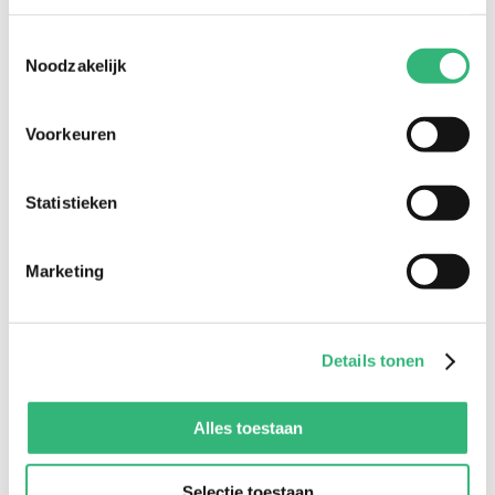
Klanttype
*
Toestemmingsselectie
Postcode
*
Noodzakelijk
Huisnummer
*
Voorkeuren
Polisnummer
Statistieken
Stel hier je vraag...
*
Marketing
Details tonen
Vraag versturen
Alles toestaan
Selectie toestaan