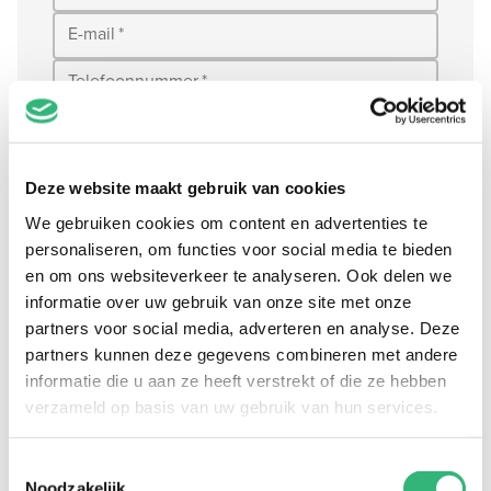
E-mail
*
Telefoonnummer
*
Klanttype
*
Postcode
*
Deze website maakt gebruik van cookies
Huisnummer
*
We gebruiken cookies om content en advertenties te
personaliseren, om functies voor social media te bieden
Polisnummer
en om ons websiteverkeer te analyseren. Ook delen we
informatie over uw gebruik van onze site met onze
Stel hier je vraag...
*
partners voor social media, adverteren en analyse. Deze
partners kunnen deze gegevens combineren met andere
informatie die u aan ze heeft verstrekt of die ze hebben
verzameld op basis van uw gebruik van hun services.
Toestemmingsselectie
Noodzakelijk