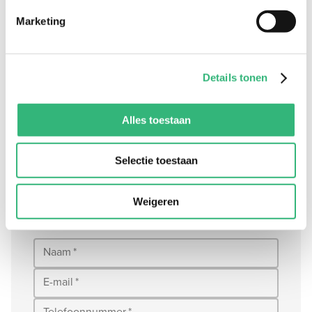
Neem gerust contact met ons op. In een
Marketing
gratis eerste kennismakingsgesprek
bespreken we de mogelijkheden.
Details tonen
info@poliservice.nl
Alles toestaan
030-698 18 18
Elke werkdag van 8.00 tot 17.00 uur
Selectie toestaan
Postbus 369, 3700AJ, Zeist
Weigeren
Naam
*
E-mail
*