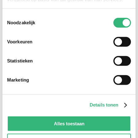
We helpen je niet alleen met het uitzoeken
van de meest passende verzekering voor
Toestemmingsselectie
elke fase in jouw leven, maar kunnen je op
Noodzakelijk
veel meer terreinen adviseren. Bijvoorbeeld
bij de aankoop van je eerste huis of als je
Voorkeuren
graag je spaargeld wilt beleggen.
Statistieken
Verzekeren
Marketing
Hypotheek
Details tonen
Vermogen
Alles toestaan