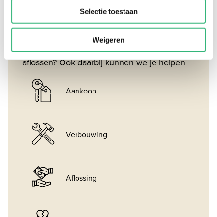
nodig?
Selectie toestaan
Bijvoorbeeld omdat je een huis gaat kopen,
Weigeren
wilt verbouwen, gaat scheiden of wilt
aflossen? Ook daarbij kunnen we je helpen.
Aankoop
Verbouwing
Aflossing