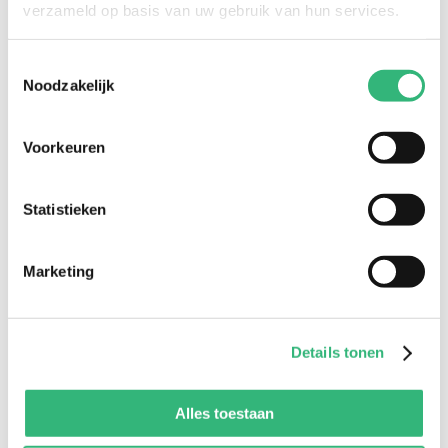
verzameld op basis van uw gebruik van hun services.
Polisnummer
Toestemmingsselectie
Stel hier je vraag...
*
Noodzakelijk
Voorkeuren
Statistieken
Vraag versturen
Marketing
Details tonen
Alles toestaan
Meer (hypotheek)advies