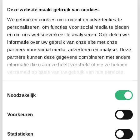
E-mail
*
Deze website maakt gebruik van cookies
We gebruiken cookies om content en advertenties te
Telefoonnummer
*
personaliseren, om functies voor social media te bieden
Klanttype
*
en om ons websiteverkeer te analyseren. Ook delen we
informatie over uw gebruik van onze site met onze
Postcode
*
partners voor social media, adverteren en analyse. Deze
partners kunnen deze gegevens combineren met andere
Huisnummer
*
informatie die u aan ze heeft verstrekt of die ze hebben
verzameld op basis van uw gebruik van hun services.
Polisnummer
Stel hier je vraag...
*
Toestemmingsselectie
Noodzakelijk
Voorkeuren
Statistieken