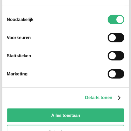
Stel hier je vraag...
*
Toestemmingsselectie
Noodzakelijk
Voorkeuren
Vraag versturen
Statistieken
Marketing
Details tonen
Meer (hypotheek)advies
Alles toestaan
nodig?