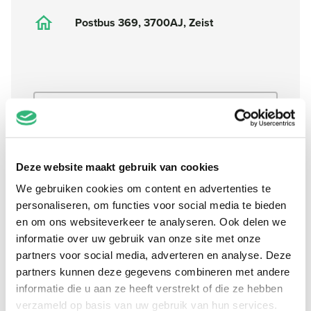
Postbus 369, 3700AJ, Zeist
Naam
*
E-mail
*
Telefoonnummer
*
Deze website maakt gebruik van cookies
We gebruiken cookies om content en advertenties te
Klanttype
*
personaliseren, om functies voor social media te bieden
en om ons websiteverkeer te analyseren. Ook delen we
Postcode
*
informatie over uw gebruik van onze site met onze
Huisnummer
*
partners voor social media, adverteren en analyse. Deze
partners kunnen deze gegevens combineren met andere
Polisnummer
informatie die u aan ze heeft verstrekt of die ze hebben
verzameld op basis van uw gebruik van hun services.