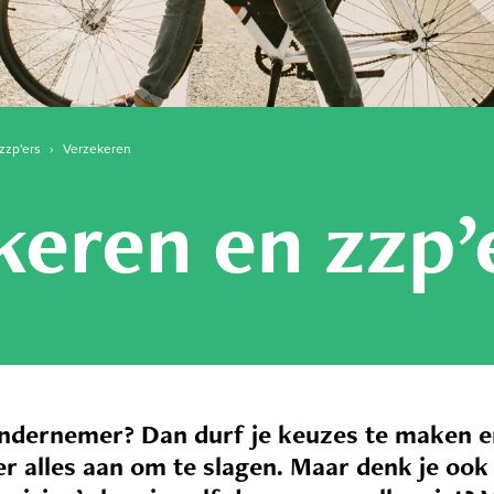
zzp'ers
›
Verzekeren
keren en zzp’
ondernemer? Dan durf je keuzes te maken en
 er alles aan om te slagen. Maar denk je ook 