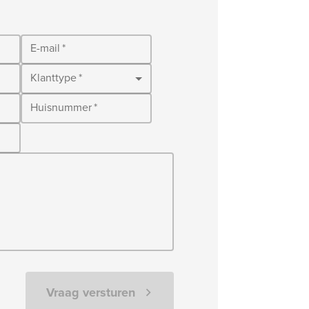
E-mail
*
Klanttype
*
Huisnummer
*
Vraag versturen