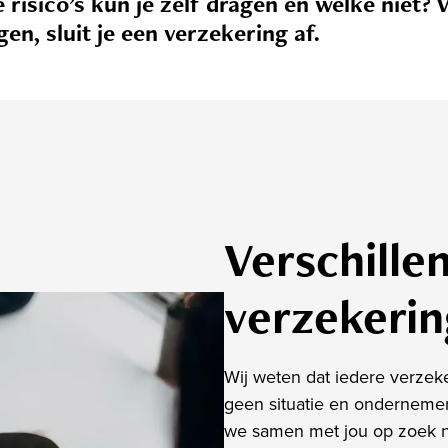
 risico’s kun je zelf dragen en welke niet? V
gen, sluit je een verzekering af.
Verschille
verzekeri
Wij weten dat iedere verzek
geen situatie en ondernemer
we samen met jou op zoek 