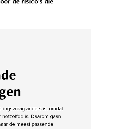
oor de risico’s die
nde
ngen
eringsvraag anders is, omdat
 hetzelfde is. Daarom gaan
naar de meest passende