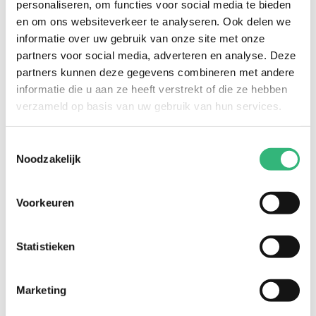
personaliseren, om functies voor social media te bieden
Postcode
*
en om ons websiteverkeer te analyseren. Ook delen we
Huisnummer
*
informatie over uw gebruik van onze site met onze
partners voor social media, adverteren en analyse. Deze
Polisnummer
partners kunnen deze gegevens combineren met andere
informatie die u aan ze heeft verstrekt of die ze hebben
Stel hier je vraag...
*
verzameld op basis van uw gebruik van hun services.
Toestemmingsselectie
Noodzakelijk
Voorkeuren
Vraag versturen
Statistieken
Marketing