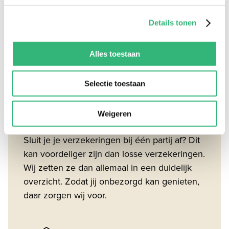
Details tonen
Meer verzekeringen?
Alles toestaan
Naast een reisverzekering zijn verzekeringen
voor je spullen thuis ook belangrijk. Denk
hierbij aan je fiets, de inboedel of een
Selectie toestaan
rechtsbijstandverzekering. Ook hier kunnen
we met je meekijken wat voor jou passend is.
Weigeren
Sluit je je verzekeringen bij één partij af? Dit
kan voordeliger zijn dan losse verzekeringen.
Wij zetten ze dan allemaal in een duidelijk
overzicht. Zodat jij onbezorgd kan genieten,
daar zorgen wij voor.